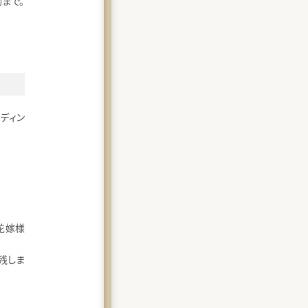
まで。
ェディン
花嫁様
残しま