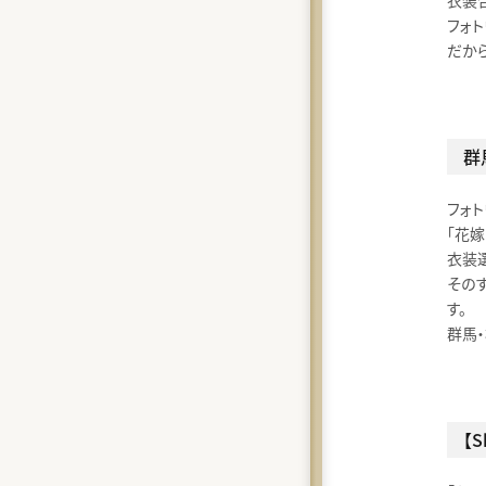
衣装
フォト
だか
群
フォ
「花
衣装
そのす
す。
群馬
【S