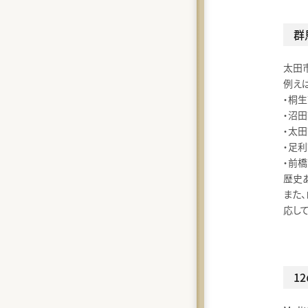
群
太田
例え
・桐生
・沼田
・太
・足利
・前橋
歴史
また
応して
1