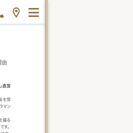
理由
ES」直営
装を常
ラマン
を撮る
です。