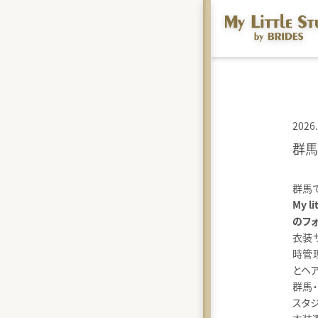
2026.
群馬
群馬
My l
のフ
衣装
時管
とヘ
群馬
スタジ