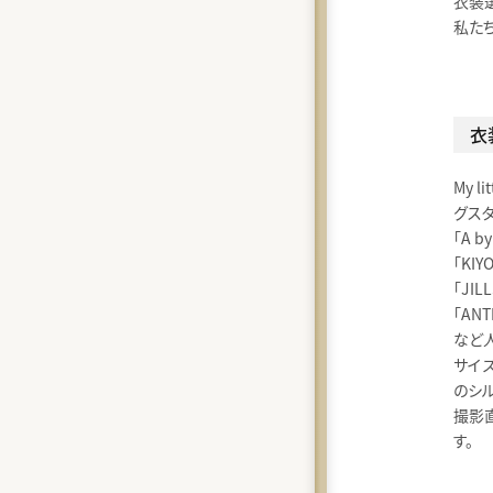
衣装
私た
衣
My 
グスタ
「A b
「KIY
「JIL
「ANT
など
サイ
のシ
撮影
す。