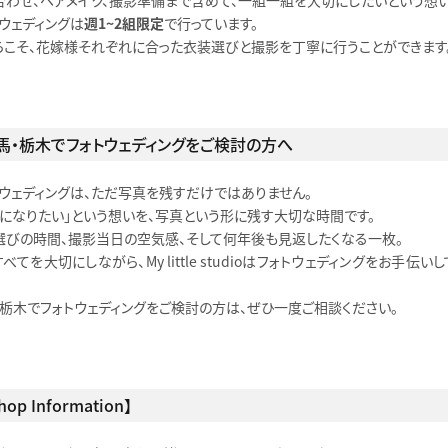
合わせ、ヘアメイク、撮影準備まで含めて、一組一組を大切にしたいという想い
ウェディングは
週1〜2組限定
で行っています。
らこそ、花嫁様それぞれに合った衣装選びと撮影を丁寧に行うことができます
馬・栃木でフォトウェディングをご検討の方へ
トウェディングは、ただ写真を残すだけではありません。
嫁になりたい」という想いを、写真という形に残す大切な時間です。
選びの時間、撮影当日の空気感、そして何年後も見返したくなる一枚。
べてを大切にしながら、My little studioはフォトウェディングをお手伝い
・栃木でフォトウェディングをご検討の方は、ぜひ一度ご相談ください。
hop Information】