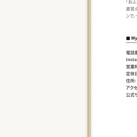
「おふ
直営
ンで
■ My 
電話
Inst
営業
定休日
住所:
アクセ
公式サ