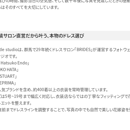
選びの時間、撮影当日の空気感、そして数十年後に写真を見返したときの感動
ちはそのすべてを大切にしています。
装サロン直営だから叶う、本物のドレス選び
little studioは、群馬で29年続くドレスサロン「BRIDES」が運営するフォトウ
ジオです。
y Hatsuko Endo」
OKO HATA」
LSTUART」
EPRIMA」
人気ブランドを含め、約400着以上の衣装を常時管理しています。
ズは5号〜19号まで幅広く対応し、衣装店ならではの丁寧なフィッティングで
ルエットを整えます。
直前までドレスラインを調整することで、写真の中でも自然で美しい花嫁姿を