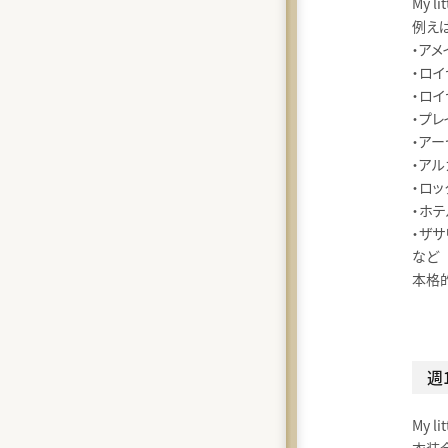
My 
例え
・ア
・ロ
・ロ
・プ
・ア
・ア
・ロッ
・ホ
・ザサ
など
本格
週
My 