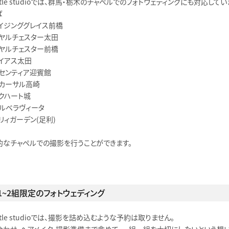
little studioでは、群馬・栃木のチャペルでのフォトウェディングにも対応してい
ば
メイジンググレイス前橋
イヤルチェスター太田
イヤルチェスター前橋
レイアス太田
ーセンティア迎賓館
ルカーサル高崎
クハート城
テルベラヴィータ
リィガーデン（足利）
的なチャペルでの撮影を行うことができます。
1〜2組限定のフォトウェディング
little studioでは、撮影を詰め込むような予約は取りません。