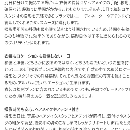
別日に分けて撮影する場合は、衣装の着替えやヘアメイクの手配、移動
確保など、段取りに手間がかかることもあります。その点、1日で和装ロケ
スタジオの撮影を完結できるプランでは、コーディネーターやアテンドが
管理してくれるため、スムーズに進行します。
撮影場所間の移動も最小限で済むよう計画されているため、時間を有効
るのも特徴です。効率的でありながら、撮影自体は丁寧に進められるので
のクオリティも保たれます。
衣装もロケーションも妥協しない一日
和装と洋装、どちらかに絞るのではなく、どちらも着たいという希望を持
とって、この1日撮影プランは理想的な内容です。自然の中での和装ロケー
撮影と、スタジオでの洋装撮影。それぞれ異なる雰囲気の写真を残すこと
るため、アルバムにもバリエーションが生まれます。
衣装は撮影プランに含まれているものであっても、差額でグレードアップ
なため、特別感のある一着を選ぶ楽しみもあります。
撮影時間も安心、ヘアメイクやアテンド付き
撮影当日は、専属のヘアメイクスタッフとアテンドが同行し、着付けやスタ
グの細かな調整、撮影中の身のこなしまでしっかりサポートします。たとえ
装から洋装への切り替え時も、撮影の流れを途切れさせることなくスム