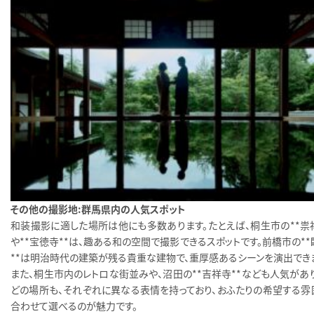
その他の撮影地：群馬県内の人気スポット
和装撮影に適した場所は他にも多数あります。たとえば、桐生市の**祟禅
や**宝徳寺**は、趣ある和の空間で撮影できるスポットです。前橋市の*
**は明治時代の建築が残る貴重な建物で、重厚感あるシーンを演出でき
また、桐生市内のレトロな街並みや、沼田の**吉祥寺**なども人気があり
どの場所も、それぞれに異なる表情を持っており、おふたりの希望する雰
合わせて選べるのが魅力です。