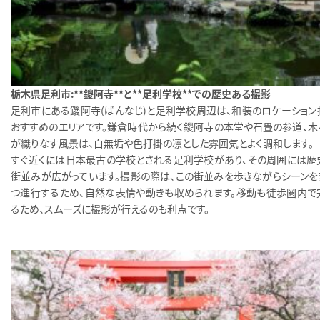
栃木県足利市：**鑁阿寺**と**足利学校**での歴史ある撮影
足利市にある鑁阿寺（ばんなじ）と足利学校周辺は、和装のロケーション
おすすめのエリアです。鎌倉時代から続く鑁阿寺の本堂や石畳の参道、木
が織りなす風景は、白無垢や色打掛の凛とした雰囲気とよく調和します。
すぐ近くには日本最古の学校とされる足利学校があり、その周囲には歴
街並みが広がっています。撮影の際は、この街並みを歩きながらシーンを
つ進行するため、自然な表情や動きも収められます。移動も徒歩圏内で
るため、スムーズに撮影が行えるのも利点です。