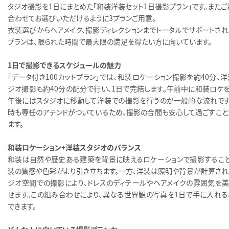
タジオ撮影を1日にまとめた「和装洋装セット1日撮影プラン」です。またご
合わせてお選びいただけるように3プランご用意。
衣装選びからヘアメイク、撮影ディレクションまでトータルでサポートされ
プランは、限られた時間で最大限の満足を得たい方に向いています。
1日で撮影できるスケジュールの魅力
「データ付き100カットプラン」では、和装ロケーション撮影を約40分、
ジオ撮影も約40分の配分で行い、1日で完結します。午前中に和装ロケを
午後にはスタジオに移動して洋装での撮影を行うのが一般的な流れです
時も専任のアテンドがついているため、撮影の合間も安心して過ごすこと
ます。
和装ロケーション＋洋装スタジオのバランス
和装は自然や歴史ある建築を背景に映えるロケーションで撮影すること
装の質感や色彩がより引き立ちます。一方、洋装は照明や背景が計算され
ジオ空間での撮影により、ドレスのディテールやヘアメイクの雰囲気を美
せます。この組み合わせにより、異なる世界観の写真を1日で手に入れる
できます。