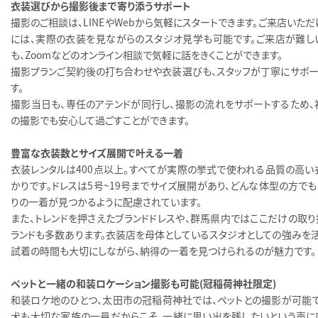
衣装選びから撮影後まで寄り添うサポート
撮影のご相談は、LINEやWebから気軽にスタートできます。ご来店いた
には、実際の衣装を見ながらのスタジオ見学も可能です。ご来店が難し
も、Zoomなどのオンライン相談で気軽に話をきくことができます。
撮影プランご契約後の打ち合わせや衣装選びも、スタッフが丁寧にサポー
す。
撮影当日も、専任のアテンドが同行し、撮影の流れをサポートするため、
の撮影でも安心して過ごすことができます。
豊富な衣装数とサイズ展開で叶える一着
衣装レンタルは400点以上。すべてが実際の挙式で使われる品質の高い
かりです。ドレスは5号〜19号までサイズ展開があり、どんな体型の方でも
りの一着が見つかるように配慮されています。
また、トレンドを押さえたブランドドレスや、群馬県内ではここだけの取り
ランドも多数あります。衣装店を母体としているスタジオとしての強みを活
試着の時間も大切にしながら、納得の一着を見つけられるのが魅力です。
ペットと一緒の和装ロケーション撮影も可能（冠稲荷神社限定）
和装ロケ地のひとつ、太田市の冠稲荷神社では、ペットとの撮影が可能で
犬も大切な家族の一員だからこそ、一緒に思い出を残したいという声に