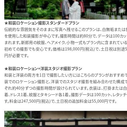
★和装ロケーション撮影スタンダードプラン
伝統的な雰囲気をそのままに写真へ残せるこのプランは、白無垢または
を使用した和装撮影が中心です。撮影時間は約80分で、データは100カッ
まれます。新郎用の紋服、ヘアメイク、小物一式もプラン内に含まれている
初めての撮影でも安心です。価格は198,000円（税込）で、土日祝は別途55
円が必要です。
★和装ロケーション＋洋装スタジオ撮影プラン
和装と洋装の両方を1日で撮影したい方にはこちらのプランがおすすめで
装でのロケーション撮影と、洋装でのスタジオ撮影を組み合わせた構成で
ぞれ約40分ずつの撮影時間が設けられています。衣装は、打掛または白
着、ドレス1着、紋服とタキシード各1着。撮影データは100カット、レタッ
す。料金は247,500円（税込）で、土日祝の追加料金は55,000円です。