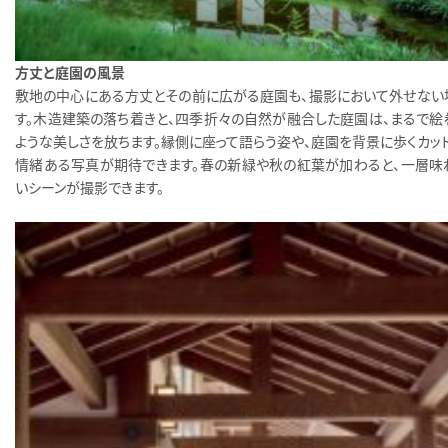
方丈と庭園の風景
敷地の中心にある方丈とその前に広がる庭園も、撮影において外せない
す。木造建築の落ち着きと、四季折々の自然が融合した庭園は、まるで絵
ような美しさを放ちます。縁側に座って語らう姿や、庭園を背景に歩くカット
情緒ある写真が期待できます。春の新緑や秋の紅葉が加わると、一層味
いシーンが撮影できます。