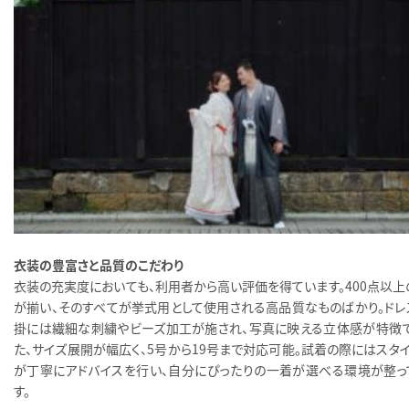
衣装の豊富さと品質のこだわり
衣装の充実度においても、利用者から高い評価を得ています。400点以上
が揃い、そのすべてが挙式用として使用される高品質なものばかり。ドレ
掛には繊細な刺繍やビーズ加工が施され、写真に映える立体感が特徴で
た、サイズ展開が幅広く、5号から19号まで対応可能。試着の際にはスタイ
が丁寧にアドバイスを行い、自分にぴったりの一着が選べる環境が整っ
す。