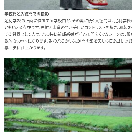
学校門と入徳門での撮影
足利学校の正面に位置する学校門と、その奥に続く入徳門は、足利学校
ともいえる存在です。黒塀と木造の門が美しいコントラストを描き、和装を
てる背景として人気です。特に新郎新婦が並んで門をくぐるシーンは、厳
象的なカットになります。朝の柔らかい光が門の影を美しく描き出し、幻
雰囲気に仕上がります。