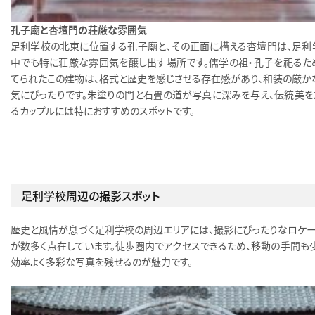
孔子廟と杏壇門の荘厳な雰囲気
足利学校の北東に位置する孔子廟と、その正面に構える杏壇門は、足利
中でも特に荘厳な雰囲気を醸し出す場所です。儒学の祖・孔子を祀るた
てられたこの建物は、格式と歴史を感じさせる存在感があり、和装の厳か
気にぴったりです。朱塗りの門と石畳の道が写真に深みを与え、伝統美を
るカップルには特におすすめのスポットです。
足利学校周辺の撮影スポット
歴史と風情が息づく足利学校の周辺エリアには、撮影にぴったりなロケー
が数多く点在しています。徒歩圏内でアクセスできるため、移動の手間も少
効率よく多彩な写真を残せるのが魅力です。