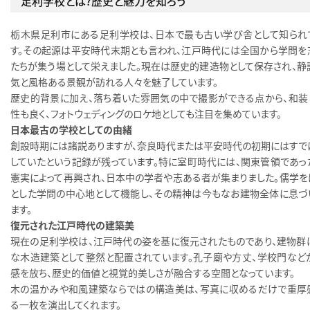
足利学校とは？歴史と魅力を知ろう
栃木県足利市にある足利学校は、日本で最も古い学び舎として知られ
す。その起源は平安時代末期とも言われ、江戸時代には全国から学問を
たちが集う場として栄えました。現在は歴史的建造物として保存され、静
気と風格ある景観が訪れる人々を魅了しています。
歴史的背景に加え、落ち着いた雰囲気の中で撮影ができる点から、和装
性も良く、フォトウェディングのロケ地としても注目を集めています。
日本最古の学校としての由緒
創設時期には諸説ありますが、奈良時代または平安時代の初期にはすで
していたという記録が残っています。特に室町時代には、関東管領であっ
憲実によって再興され、日本中の学者や志ある者が集まりました。儒学を
とした学問の中心地として機能し、その精神は今もなお建物全体に息づ
ます。
復元された江戸時代の建築美
現在の足利学校は、江戸時代の姿を基に復元されたものであり、建物群
な木造建築として整然と配置されています。孔子廟や方丈、学校門など
感を放ち、歴史的価値と視覚的美しさが融合する空間となっています。
木の温かみや和風建築ならではの構造美は、写真に収めるだけで重厚
る一枚を演出してくれます。