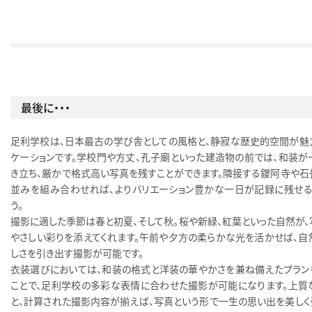
最後に・・・
足利学校は、日本最古の学び舎としての風格と、静寂な歴史的空間が魅
ケーションです。学校門や方丈、孔子廟といった建造物の前では、和装が
き立ち、厳かで格式高い写真を残すことができます。隣接する鑁阿寺や石
並みを組み合わせれば、よりバリエーション豊かな一日が記録に残せる
う。
撮影に適した季節は春と初夏、そして秋。桜や新緑、紅葉といった自然が、
やさしい彩りを添えてくれます。午前や夕方の柔らかな光を活かせば、自
しさを引き出す撮影が可能です。
衣装選びにおいては、和装の格式と洋装の華やかさを兼ね備えたプラン
ことで、足利学校の多彩な表情に合わせた撮影が可能になります。上質
と、計算された撮影内容が揃えば、写真という形で一生の思い出を美しく