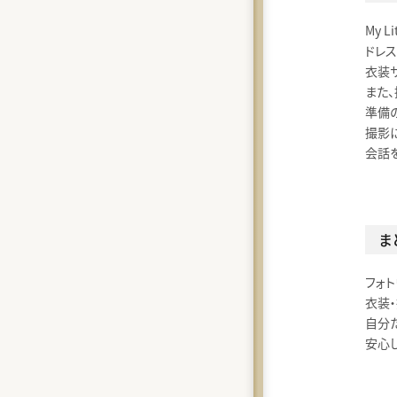
My Li
ドレス
衣装
また、
準備
撮影
会話
ま
フォ
衣装
自分
安心