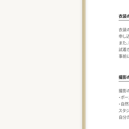
衣装
衣装
申し
また
試着
事前
撮影
撮影
・ポ
・自
スタ
自分