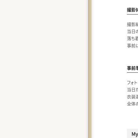
撮影
撮影
当日
落ち
事前
事前
フォト
当日
衣装
全体
My