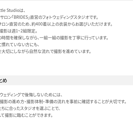
ttle Studioは、
サロン「BRIDES」直営のフォトウェディングスタジオです。
サロン直営のため、約400着以上の衣装からお選びいただけます。
撮影は週1〜2組限定。
の時間を確保しながら、一組一組の撮影を丁寧に行っています。
に慣れていない方にも、
を大切にしながら自然な流れで撮影を進めています。
とめ
トウェディングで後悔しないためには、
・撮影の進め方・撮影体制・準備の流れを事前に確認することが大切です。
たちに合ったスタジオを選ぶことで、
して撮影に臨むことができます。