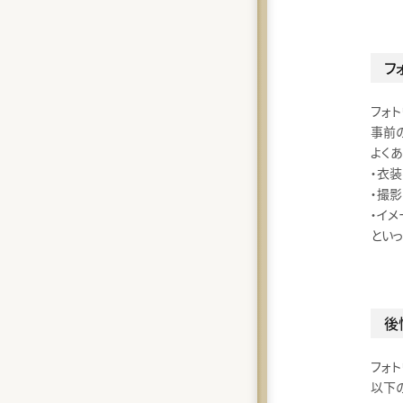
フ
フォ
事前
よく
・衣
・撮
・イ
とい
後
フォ
以下