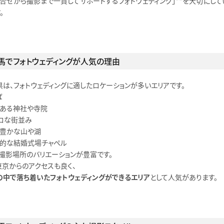
「打合せから撮影まで一貫してサポートするフォトウェディング」**を大切にして
。
馬でフォトウェディングが人気の理由
県は、フォトウェディングに適したロケーションが多いエリアです。
ば
史ある神社や寺院
トロな街並み
然豊かな山や湖
格的な結婚式場チャペル
、撮影場所のバリエーションが豊富です。
東京からのアクセスも良く、
の中で落ち着いたフォトウェディングができるエリア
として人気があります。