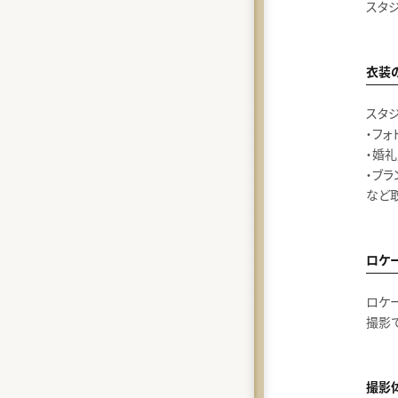
スタ
衣装
スタ
・フ
・婚
・ブラ
など
ロケ
ロケ
撮影
撮影