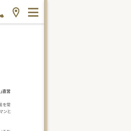
ES」直営
装を常
マンと