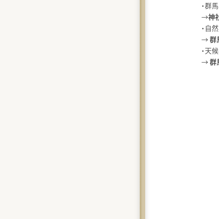
・群
→
神
・自
→
群
・天
→
群