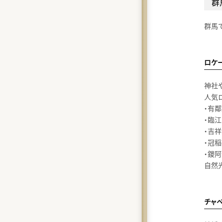
群
群馬
ロケ
神社
人気
・有
・臨
・吉
・冠
・鑁
自然
チャ