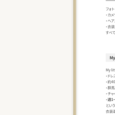
フォト
・カメ
・ヘア
・衣装
すべ
My
My li
・ド
・約4
・群
・チャ
・
週1
とい
衣装