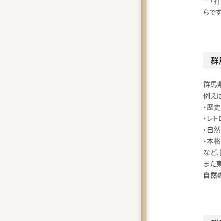
**
らです
群
群馬
例え
・歴
・レ
・自
・本
など
また
自然