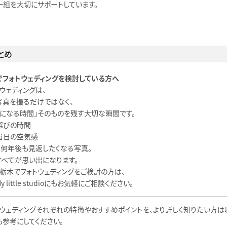
一組を大切にサポートしています。
とめ
でフォトウェディングを検討している方へ
ウェディングは、
写真を撮るだけではなく、
嫁になる時間」そのものを残す大切な瞬間です。
選びの時間
当日の空気感
て何年後も見返したくなる写真。
すべてが思い出になります。
・栃木でフォトウェディングをご検討の方は、
y little studioにもお気軽にご相談ください。
トウェディングそれぞれの特徴やおすすめポイントを、より詳しく知りたい方は
も参考にしてください。