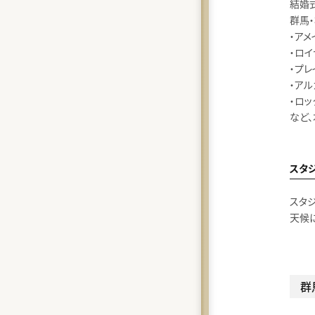
結婚
群馬
・ア
・ロ
・プ
・ア
・ロッ
など
スタ
スタ
天候
群