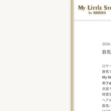
2026.
群馬
ロケ
群馬
My l
のフ
衣装
時管
ヘア
群馬