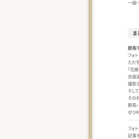
一組
ま
群馬
フォト
ただ
「花
衣装
撮影
そし
その
群馬
ぜひM
フォ
記事